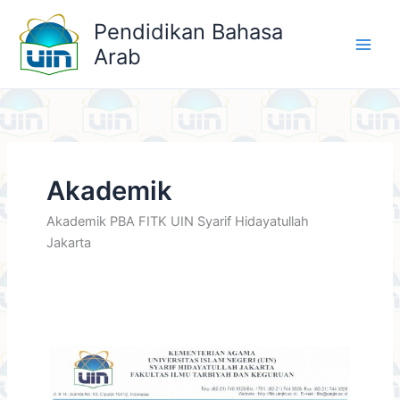
Skip
Pendidikan Bahasa
to
Arab
content
Akademik
Akademik PBA FITK UIN Syarif Hidayatullah
Jakarta
Jadwal
Ujian
Komprehensif
19