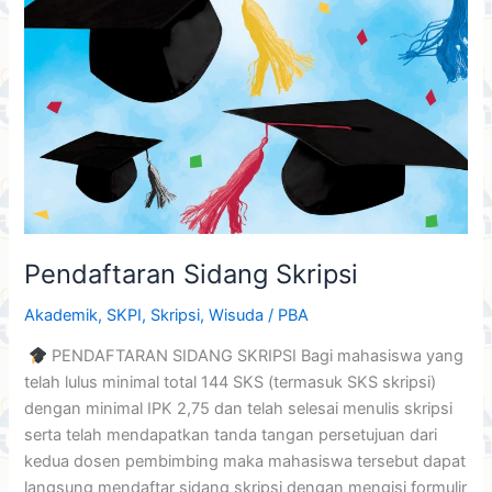
Pendaftaran Sidang Skripsi
Akademik
,
SKPI
,
Skripsi
,
Wisuda
/
PBA
PENDAFTARAN SIDANG SKRIPSI Bagi mahasiswa yang
telah lulus minimal total 144 SKS (termasuk SKS skripsi)
dengan minimal IPK 2,75 dan telah selesai menulis skripsi
serta telah mendapatkan tanda tangan persetujuan dari
kedua dosen pembimbing maka mahasiswa tersebut dapat
langsung mendaftar sidang skripsi dengan mengisi formulir