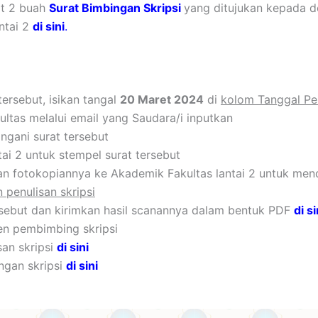
at 2 buah
Surat Bimbingan Skripsi
yang ditujukan kepada 
ntai 2
di sini
.
tersebut, isikan tangal
20 Maret 2024
di
kolom Tanggal Per
kultas melalui email yang Saudara/i inputkan
gani surat tersebut
ai 2 untuk stempel surat tersebut
an fotokopiannya ke Akademik Fakultas lantai 2 untuk me
penulisan skripsi
rsebut dan kirimkan hasil scanannya dalam bentuk PDF
di si
en pembimbing skripsi
an skripsi
di sini
ngan skripsi
di sini