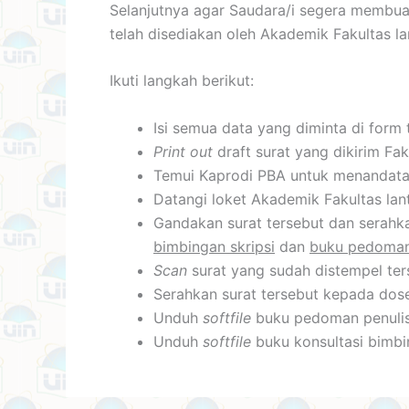
Selanjutnya agar Saudara/i segera membu
telah disediakan oleh Akademik Fakultas la
Ikuti langkah berikut:
Isi semua data yang diminta di form 
Print out
draft surat yang dikirim Fa
Temui Kaprodi PBA untuk menandatan
Datangi loket Akademik Fakultas lant
Gandakan surat tersebut dan serahk
bimbingan skripsi
dan
buku pedoman 
Scan
surat yang sudah distempel te
Serahkan surat tersebut kepada dos
Unduh
softfile
buku pedoman penulis
Unduh
softfile
buku konsultasi bimbi