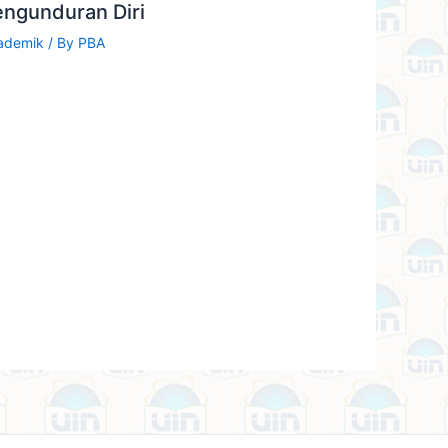
engunduran Diri
ademik
/ By
PBA