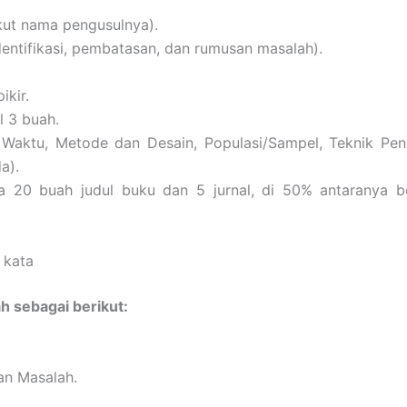
ikut nama pengusulnya).
identifikasi, pembatasan, dan rumusan masalah).
ikir.
l 3 buah.
 Waktu, Metode dan Desain, Populasi/Sampel, Teknik Peng
a).
a 20 buah judul buku dan 5 jurnal, di 50% antaranya b
 kata
h sebagai berikut:
an Masalah.