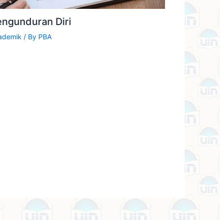
engunduran Diri
ademik
/ By
PBA