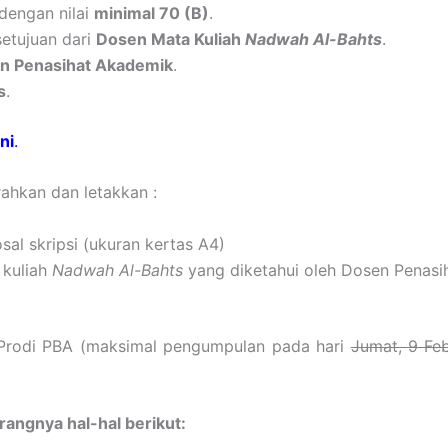
dengan nilai
minimal 70 (B)
.
setujuan dari
Dosen Mata Kuliah
Nadwah Al-Bahts
.
n Penasihat Akademik
.
s
.
ini
.
rahkan dan letakkan :
al skripsi (ukuran kertas A4)
 kuliah
Nadwah Al-Bahts
yang diketahui oleh Dosen Penas
 Prodi PBA (maksimal pengumpulan pada hari
Jumat, 9 Fe
rangnya hal-hal berikut: