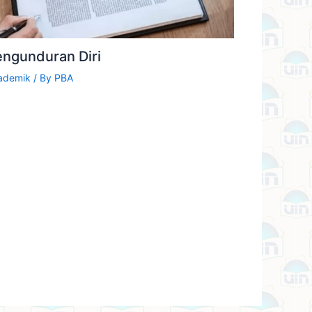
engunduran Diri
ademik
/ By
PBA