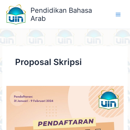
Skip
Pendidikan Bahasa
to
Arab
content
Proposal Skripsi
Pendaftaran
Ujian
Proposal
Skripsi